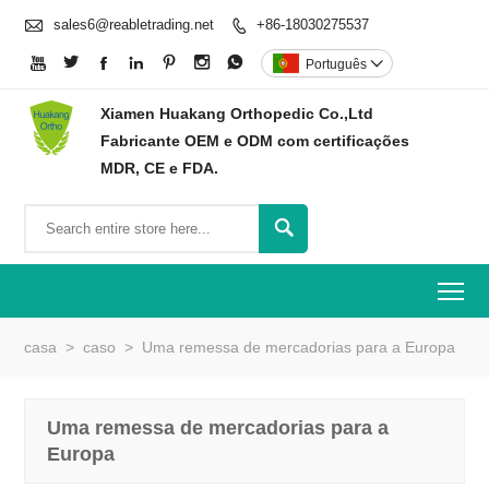

sales6@reabletrading.net
+86-18030275537








Português

Xiamen Huakang Orthopedic Co.,Ltd
Fabricante OEM e ODM com certificações
MDR, CE e FDA.

To
casa
>
caso
>
Uma remessa de mercadorias para a Europa
Uma remessa de mercadorias para a
Europa