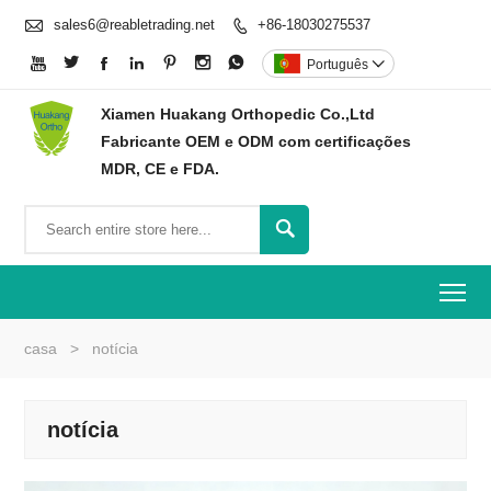

sales6@reabletrading.net
+86-18030275537








Português

Xiamen Huakang Orthopedic Co.,Ltd
Fabricante OEM e ODM com certificações
MDR, CE e FDA.

To
casa
>
notícia
notícia