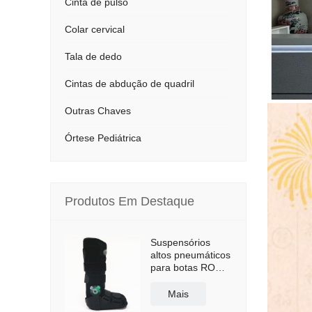
Cinta de pulso
Colar cervical
Tala de dedo
Cintas de abdução de quadril
Outras Chaves
Órtese Pediátrica
Produtos Em Destaque
Suspensórios
altos pneumáticos
para botas ROM
Walker com sola
antiderrapante
Mais