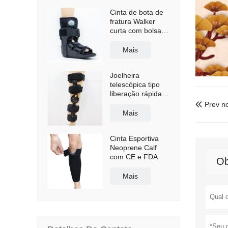
Cinta de bota de
fratura Walker
curta com bolsa
de ar
Mais
Joelheira
telescópica tipo
liberação rápida
com alças de
Prev no

ombro
Mais
Cinta Esportiva
Neoprene Calf
com CE e FDA
Ob
Mais