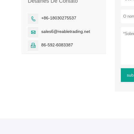
Detalhes De Contato
+86-18030275537

sales6@reabletrading.net

86-592-6083387

sub