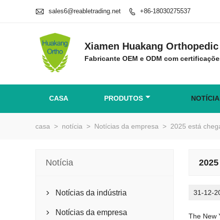

sales6@reabletrading.net
+86-18030275537

Xiamen Huakang Orthopedic 
Fabricante OEM e ODM com certificaçõe
CASA
PRODUTOS
NOTÍCIA
casa
>
notícia
>
Notícias da empresa
>
2025 está cheg
Notícia
2025
Notícias da indústria
31-12-2

Notícias da empresa

The New Y