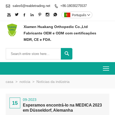

sales6@reabletrading.net
+86-18030275537








Português

Xiamen Huakang Orthopedic Co.,Ltd
Fabricante OEM e ODM com certificações
MDR, CE e FDA.

To
casa
>
notícia
>
Notícias da indústria
09-2023
15
Esperamos encontrá-lo na MEDICA 2023
em Düsseldorf, Alemanha