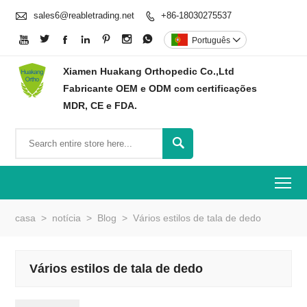

sales6@reabletrading.net
+86-18030275537








Português

Xiamen Huakang Orthopedic Co.,Ltd
Fabricante OEM e ODM com certificações
MDR, CE e FDA.

To
casa
>
notícia
>
Blog
>
Vários estilos de tala de dedo
Vários estilos de tala de dedo