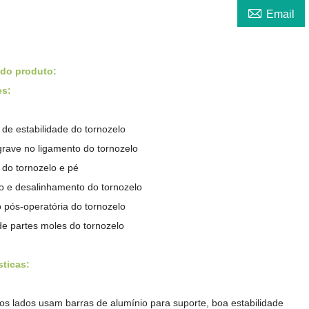

Email
 do produto:
es:
 de estabilidade do tornozelo
grave no ligamento do tornozelo
 do tornozelo e pé
o e desalinhamento do tornozelo
o pós-operatória do tornozelo
de partes moles do tornozelo
sticas:
os lados usam barras de alumínio para suporte, boa estabilidade