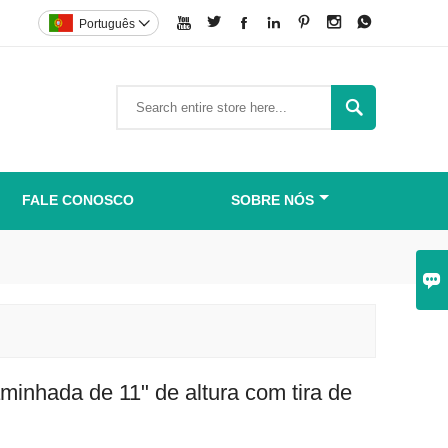







Português


FALE CONOSCO
SOBRE NÓS

minhada de 11" de altura com tira de