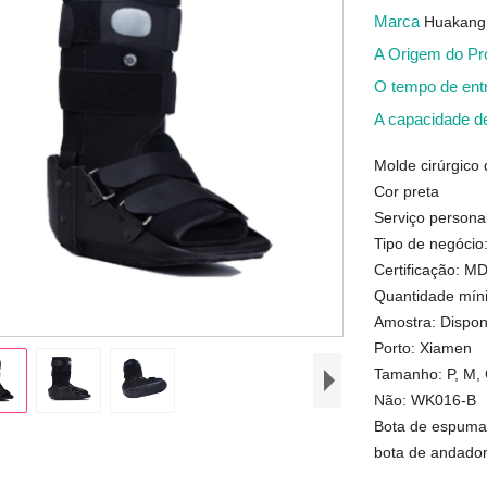
Marca
Huakang
A Origem do P
O tempo de en
A capacidade d
Molde cirúrgico 
Cor preta
Serviço personal
Tipo de negócio
Certificação: 
Quantidade míni
Amostra: Dispon
Porto: Xiamen
Tamanho: P, M,
Não: WK016-B
Bota de espuma 
bota de andador