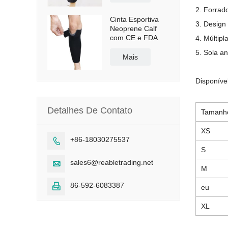
2. Forrad
Cinta Esportiva
3. Design 
Neoprene Calf
com CE e FDA
4. Múltipl
5. Sola a
Mais
Disponível
Detalhes De Contato
Tamanh
XS
+86-18030275537

S
sales6@reabletrading.net

M
86-592-6083387

eu
XL