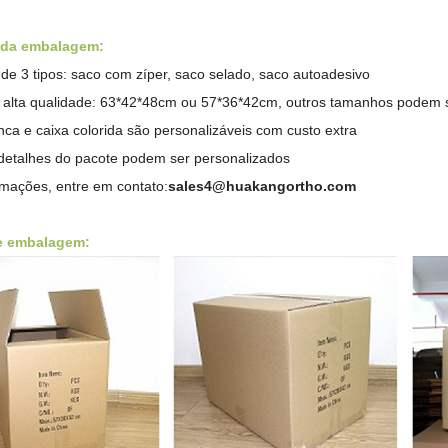
 da embalagem:
de 3 tipos: saco com zíper, saco selado,
saco autoadesivo
 alta qualidade: 63*42*48cm ou 57*36*42cm, outros tamanhos podem 
ca e caixa colorida são personalizáveis ​​com custo extra
detalhes do pacote podem ser personalizados
rmações, entre em contato:
sales4@huakangortho.com
e embalagem: