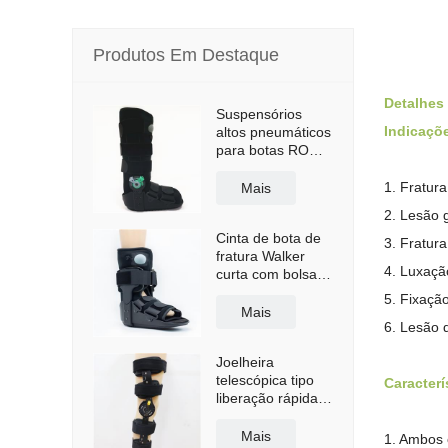
Produtos Em Destaque
Detalhes
Suspensórios
Indicaçõ
altos pneumáticos
para botas ROM
Walker com sola
antiderrapante
1. Fratura
Mais
2. Lesão 
Cinta de bota de
3. Fratura
fratura Walker
4. Luxaçã
curta com bolsa
de ar
5. Fixaçã
Mais
6. Lesão 
Joelheira
telescópica tipo
Caracterí
liberação rápida
com alças de
ombro
Mais
1. Ambos 