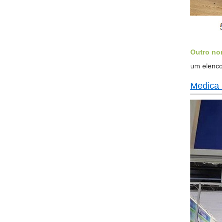
Outro no
um elenco
Medica