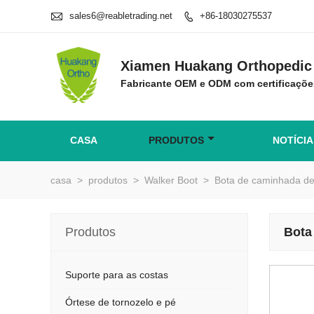

sales6@reabletrading.net
+86-18030275537

Xiamen Huakang Orthopedic 
Fabricante OEM e ODM com certificaçõe
CASA
PRODUTOS
NOTÍCIA
casa
>
produtos
>
Walker Boot
>
Bota de caminhada de 
Produtos
Bota
Suporte para as costas
Órtese de tornozelo e pé