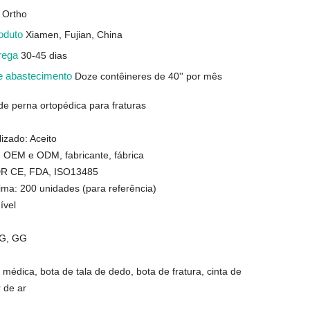
 Ortho
roduto
Xiamen, Fujian, China
trega
30-45 dias
e abastecimento
Doze contêineres de 40'' por mês
de perna ortopédica para fraturas
izado: Aceito
: OEM e ODM, fabricante, fábrica
MDR CE, FDA, ISO13485
ma: 200 unidades (para referência)
ível
 G, GG
médica, bota de tala de dedo, bota de fratura, cinta de
 de ar