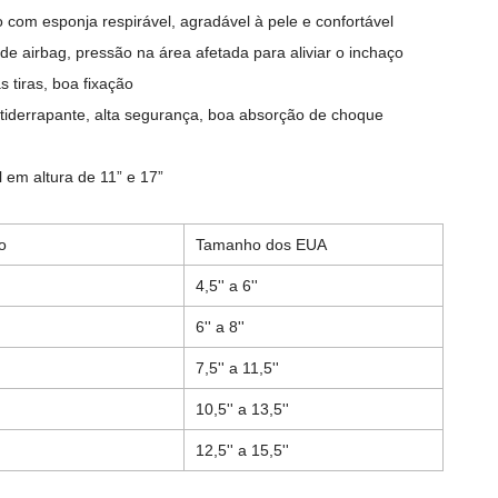
o com esponja respirável, agradável à pele e confortável
de airbag, pressão na área afetada para aliviar o inchaço
as tiras, boa fixação
ntiderrapante, alta segurança, boa absorção de choque
 em altura de 11” e 17”
o
Tamanho dos EUA
4,5'' a 6''
6'' a 8''
7,5'' a 11,5''
10,5'' a 13,5''
12,5'' a 15,5''