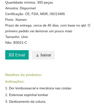
Quantidade mínima: 300 peças
Amostra: Disponível
Certificação: CE, FDA, MDR, ISO13485
Porto: Xiamen
Prazo de entrega: cerca de 45 dias, com base no qtd. O
primeiro pedido vai demorar um pouco mais
Tamanho: Univ
Não: BS021-C

Email

baixar
Detalhes do produto
s
:
Indicações:
1. Dor lombossacral e mecânica nas costas
2. Estenose espinhal lombar
3. Deslizamento da coluna