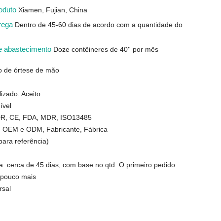
roduto
Xiamen, Fujian, China
trega
Dentro de 45-60 dias de acordo com a quantidade do
e abastecimento
Doze contêineres de 40'' por mês
o de órtese de mão
izado: Aceito
ível
MDR, CE, FDA, MDR, ISO13485
: OEM e ODM, Fabricante, Fábrica
ara referência)
a: cerca de 45 dias, com base no qtd. O primeiro pedido
 pouco mais
rsal