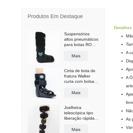
Produtos Em Destaque
Detalhes
Suspensórios
Mã
altos pneumáticos
Tam
para botas ROM
Walker com sola
A c
antiderrapante
Mais
Dis
Aju
Cinta de bota de
fratura Walker
A Ó
curta com bolsa
art
de ar
Mais
Ape
fir
Joelheira
Não
telescópica tipo
liberação rápida
As 
com alças de
Vár
ombro
Mais