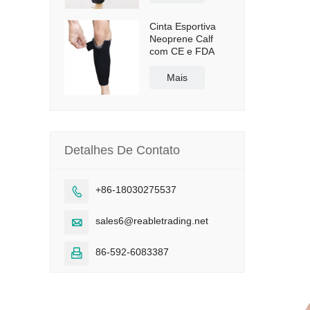
Cinta Esportiva
Neoprene Calf
com CE e FDA
Mais
Detalhes De Contato
+86-18030275537

sales6@reabletrading.net

86-592-6083387
