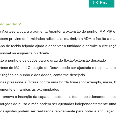

Email
 do produto:
o
A órtese ajudará a aumentar/manter a extensão do punho, MP, PIP e
bém previne deformidades adicionais, maximiza a ADM e facilita a m
apa de tecido felpudo ajuda a absorver a umidade e permite a circulaç
ponível na esquerda ou direita
ste o punho e os dedos para o grau de flexão/extensão desejado
rtese de Mão de Oposição de Desvio pode ser ajustada e reajustada pa
iculações do punho e dos dedos, conforme desejado
nas pressione a Órtese contra uma borda firme (por exemplo, mesa, b
memente em ambas as extremidades
 remova a inserção da capa de tecido, pois todo o posicionamento pode
porções de pulso e mão podem ser ajustadas independentemente uma
ios ajustes podem ser realizados rapidamente para obter a angulação 