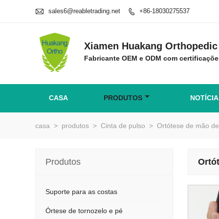

sales6@reabletrading.net
+86-18030275537

Xiamen Huakang Orthopedic 
Fabricante OEM e ODM com certificaçõe
CASA
PRODUTOS
NOTÍCIA
casa
>
produtos
>
Cinta de pulso
>
Ortótese de mão de
Produtos
Ortó
Suporte para as costas
Órtese de tornozelo e pé