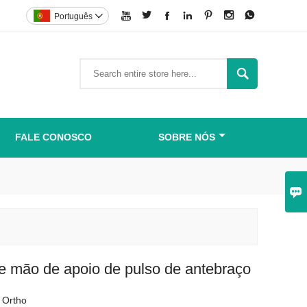







Português


FALE CONOSCO
SOBRE NÓS

e mão de apoio de pulso de antebraço
 Ortho