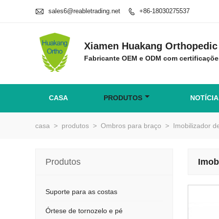

sales6@reabletrading.net
+86-18030275537

Xiamen Huakang Orthopedic 
Fabricante OEM e ODM com certificaçõe
CASA
PRODUTOS
NOTÍCIA
casa
>
produtos
>
Ombros para braço
>
Imobilizador d
Produtos
Imob
Suporte para as costas
Órtese de tornozelo e pé