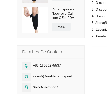
2. O supo
Cinta Esportiva
3. O supor
Neoprene Calf
4. O uso 
com CE e FDA
5. Abduçã
Mais
6. Esponj
7. Almofa
Detalhes De Contato
+86-18030275537

sales6@reabletrading.net

86-592-6083387
