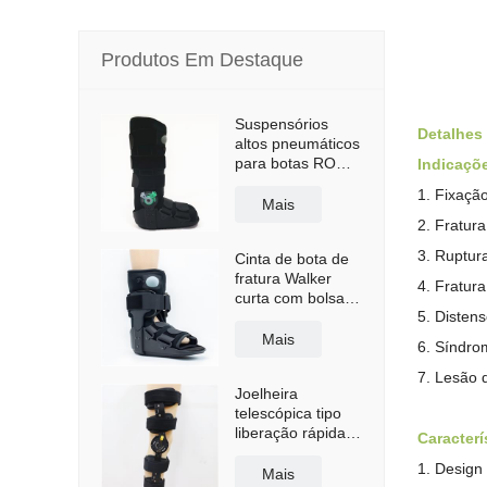
Produtos Em Destaque
Suspensórios
Detalhes
altos pneumáticos
para botas ROM
Indicaçõ
Walker com sola
1. Fixaçã
antiderrapante
Mais
2. Fratur
3. Ruptur
Cinta de bota de
fratura Walker
4. Fratur
curta com bolsa
5. Disten
de ar
Mais
6. Síndro
7. Lesão 
Joelheira
telescópica tipo
liberação rápida
Caracterí
com alças de
1. Design 
ombro
Mais