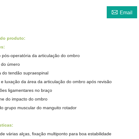

Email
 do produto:
es:
o pós-operatória da articulação do ombro
a do úmero
a do tendão supraespinal
a e luxação da área da articulação do ombro após revisão
sões ligamentares no braço
me do impacto do ombro
do grupo muscular do manguito rotador
sticas:
de várias alças, fixação multiponto para boa estabilidade