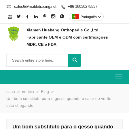

sales6@reabletrading.net
+86-18030275537








Português

Xiamen Huakang Orthopedic Co.,Ltd
Fabricante OEM e ODM com certificações
MDR, CE e FDA.

To
casa
>
notícia
>
Blog
>
Um bom substituto para o gesso quando o calor do verão
está chegando
Um bom substituto para o gesso quando