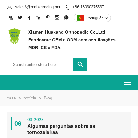

sales6@reabletrading.net
+86-18030275537








Português

Xiamen Huakang Orthopedic Co.,Ltd
Fabricante OEM e ODM com certificações
MDR, CE e FDA.

To
casa
>
notícia
>
Blog
03-2023
06
Algumas perguntas sobre as
tornozeleiras